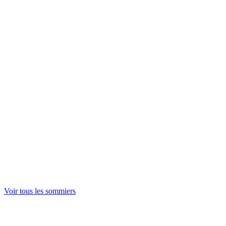
Sommier 80x200 cm
Sommier 90x200 cm
Sommier 140x190 cm
Sommier 160x200 cm
Voir tout
Sommiers lattes
Sommiers ressorts
Sommiers coffre
Sommiers relaxation
Voir tout
Onéa
Ducal
Voir tout
Pieds de lit
Voir tout
Voir tous les sommiers
Couettes