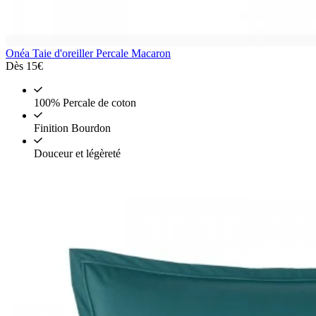
Onéa
Taie d'oreiller Percale Macaron
Dès
15€
100% Percale de coton
Finition Bourdon
Douceur et légèreté