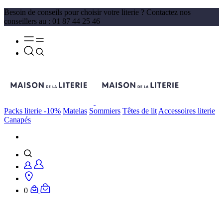
Besoin de conseils pour choisir votre literie ? Contactez nos
conseillers au : 01 87 44 25 46
Packs literie -10%
Matelas
Sommiers
Têtes de lit
Accessoires literie
Canapés
0
Matelas 90x190 cm