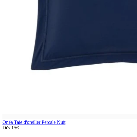
Onéa
Taie d'oreiller Percale Nuit
Dès
15€