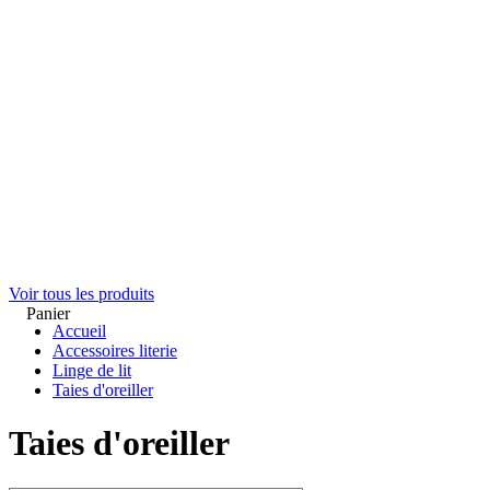
Oreillers
Protection literie
Voir tout
Housse de couette
Drap housse
Taie d'oreiller
Drap plat
Protection literie
Voir tout
Pieds de lit
Pieds raccords
Voir tout
Voir tous les produits
Panier
Accueil
Accessoires literie
Linge de lit
Taies d'oreiller
Taies d'oreiller