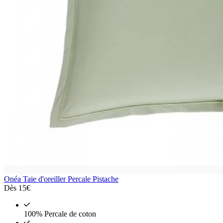
Onéa
Taie d'oreiller Percale Pistache
Dès
15€
100% Percale de coton