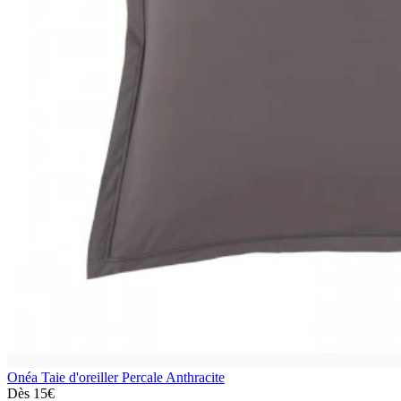
Onéa
Taie d'oreiller Percale Anthracite
Dès
15€