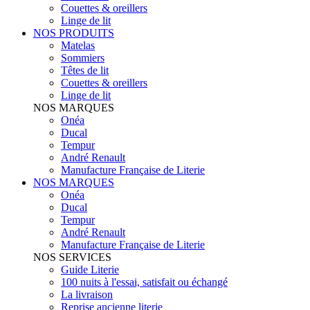
Couettes & oreillers
Linge de lit
NOS PRODUITS
Matelas
Sommiers
Têtes de lit
Couettes & oreillers
Linge de lit
NOS MARQUES
Onéa
Ducal
Tempur
André Renault
Manufacture Française de Literie
NOS MARQUES
Onéa
Ducal
Tempur
André Renault
Manufacture Française de Literie
NOS SERVICES
Guide Literie
100 nuits à l'essai, satisfait ou échangé
La livraison
Reprise ancienne literie