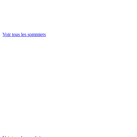
Ducal
Voir tout
Pieds de lit
Voir tout
Voir tous les sommiers
Couettes
Oreillers
Protection literie
Voir tout
Housse de couette
Drap housse
Taie d'oreiller
Drap plat
Protection literie
Voir tout
Pieds de lit
Pieds raccords
Voir tout