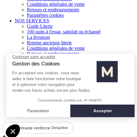
Conditions générales de vente
Retours et remboursements
Paramètres cookies
NOS SERVICES
Guide Literie
100 nuits à l'essai, satisfait ou échangé
La livraison
Reprise ancienne literie
Conditions générales de vente
Retours et remboursements
Paramètres cookies
NOTRE UNIVERS
Liste de nos magasins
Ouvrir une franchise
Nous contacter
Index égalité H/F
NOTRE UNIVERS
Liste de nos magasins
Ouvrir une franchise
Nous contacter
Index égalité H/F
Contraste renforce
Desactive