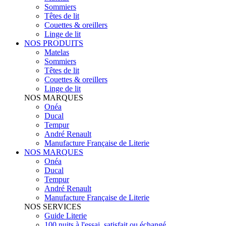
Sommiers
Têtes de lit
Couettes & oreillers
Linge de lit
NOS PRODUITS
Matelas
Sommiers
Têtes de lit
Couettes & oreillers
Linge de lit
NOS MARQUES
Onéa
Ducal
Tempur
André Renault
Manufacture Française de Literie
NOS MARQUES
Onéa
Ducal
Tempur
André Renault
Manufacture Française de Literie
NOS SERVICES
Guide Literie
100 nuits à l'essai, satisfait ou échangé