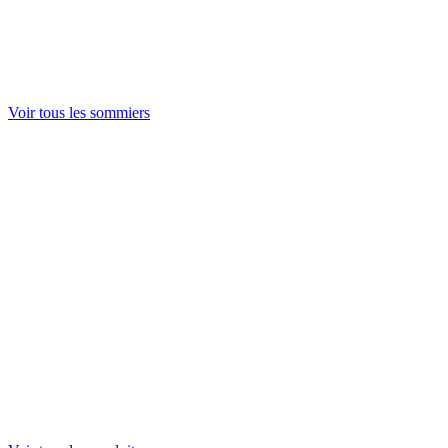
Ducal
Voir tout
Pieds de lit
Voir tout
Voir tous les sommiers
Couettes
Oreillers
Protection literie
Voir tout
Housse de couette
Drap housse
Taie d'oreiller
Drap plat
Protection literie
Voir tout
Pieds de lit
Pieds raccords
Voir tout